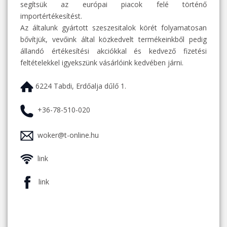
segítsük az európai piacok felé történő
importértékesítést.
Az általunk gyártott szeszesitalok körét folyamatosan
bővítjük, vevőink által közkedvelt termékeinkből pedig
állandó értékesítési akciókkal és kedvező fizetési
feltételekkel igyekszünk vásárlóink kedvében járni.
6224 Tabdi, Erdőalja dűlő 1.
+36-78-510-020
woker@t-online.hu
link
link