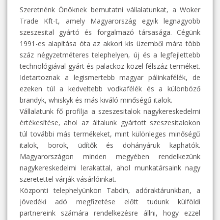
Szeretnénk Önöknek bemutatni vállalatunkat, a Woker
Trade Kft-t, amely Magyarország egyik legnagyobb
szeszesital gyártó és forgalmazó társasága. Cégünk
1991-es alapítása óta az akkori kis üzemből mára több
száz négyzetméteres telephelyen, új és a legfejlettebb
technológiával gyárt és palackoz közel félszáz terméket.
Idetartoznak a legismertebb magyar pálinkafélék, de
ezeken túl a kedveltebb vodkafélék és a különböző
brandyk, whiskyk és más kiváló minőségű italok.
Vállalatunk fő profilja a szeszesitalok nagykereskedelmi
értékesítése, ahol az általunk gyártott szeszesitalokon
túl további más termékeket, mint különleges minőségű
italok, borok, üdítők és dohányáruk kaphatók.
Magyarországon minden megyében rendelkezünk
nagykereskedelmi lerakattal, ahol munkatársaink nagy
szeretettel várják vásárlóinkat.
Központi telephelyünkön Tabdin, adóraktárunkban, a
jövedéki adó megfizetése előtt tudunk külföldi
partnereink számára rendelkezésre állni, hogy ezzel