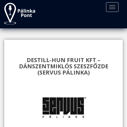
S
TOGGLE
k
i
p
t
o
m
a
i
DESTILL-HUN FRUIT KFT –
n
DÁNSZENTMIKLÓS SZESZFŐZDE
c
(SERVUS PÁLINKA)
o
n
t
e
n
t