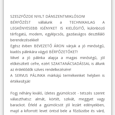
SZESZFŐZDE NYILT DÁNSZENTMIKLÓSON!
BÉRFŐZÉST vállalunk a TECHNIKAILAG A
LEGKÉNYESEBB IGÉNYKET IS KIELÉGITŐ, különböző
térfogatú, modern, egylépcsős, gazdaságos desztilláló
berendezésekkel!
Egész évben BEVEZETŐ ÁRON várjuk a jó minőségű,
kiadós pálinkára vágyó BÉRFŐZETŐKET!
Mivel a jó pálinka alapja a magas minőségű, jól
előkészített cefre, ezért SZAKTANÁCSADÁSSAL is állunk
az érdeklődők szíves rendelkezésére!
A SERVUS PÁLINKA márkájú termékeinket helyben is
értékesítjük!
Fogj néhány kiváló, ízletes gyümölcsöt - tetszés szerint
választhatsz: almát, körtét, szilvát, meggyet vagy
barackot. Érleld a gyümölcsöt jól lezárt edényekben,
majd a kiforrott levet öntsd bele a főzőüstbe és várd,