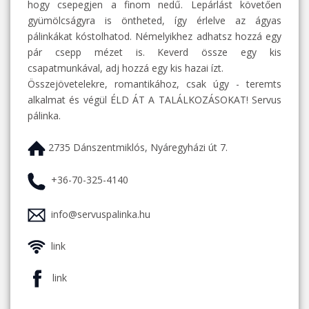
hogy csepegjen a finom nedű. Lepárlást követően
gyümölcságyra is öntheted, így érlelve az ágyas
pálinkákat kóstolhatod. Némelyikhez adhatsz hozzá egy
pár csepp mézet is. Keverd össze egy kis
csapatmunkával, adj hozzá egy kis hazai ízt.
Összejövetelekre, romantikához, csak úgy - teremts
alkalmat és végül ÉLD ÁT A TALÁLKOZÁSOKAT! Servus
pálinka.
2735 Dánszentmiklós, Nyáregyházi út 7.
+36-70-325-4140
info@servuspalinka.hu
link
link