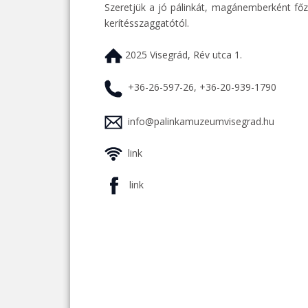
Szeretjük a jó pálinkát, magánemberként főz
kerítésszaggatótól.
2025 Visegrád, Rév utca 1.
+36-26-597-26, +36-20-939-1790
info@palinkamuzeumvisegrad.hu
link
link