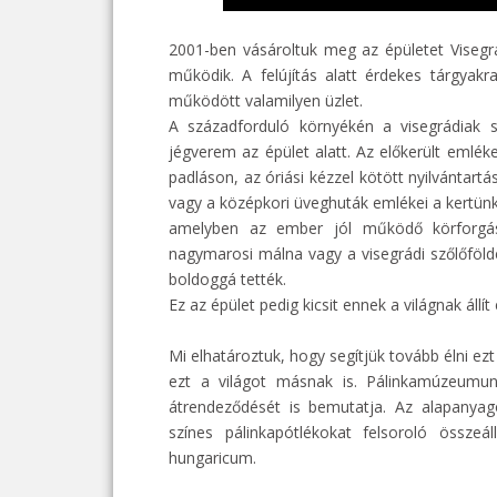
2001-ben vásároltuk meg az épületet Vise
működik. A felújítás alatt érdekes tárgyak
működött valamilyen üzlet.
A századforduló környékén a visegrádiak s
jégverem az épület alatt. Az előkerült emlé
padláson, az óriási kézzel kötött nyilvántart
vagy a középkori üveghuták emlékei a kertünk
amelyben az ember jól működő körforgás
nagymarosi málna vagy a visegrádi szőlőföldek
boldoggá tették.
Ez az épület pedig kicsit ennek a világnak állít
Mi elhatároztuk, hogy segítjük tovább élni e
ezt a világot másnak is. Pálinkamúzeumunk
átrendeződését is bemutatja. Az alapanyag
színes pálinkapótlékokat felsoroló összeá
hungaricum.