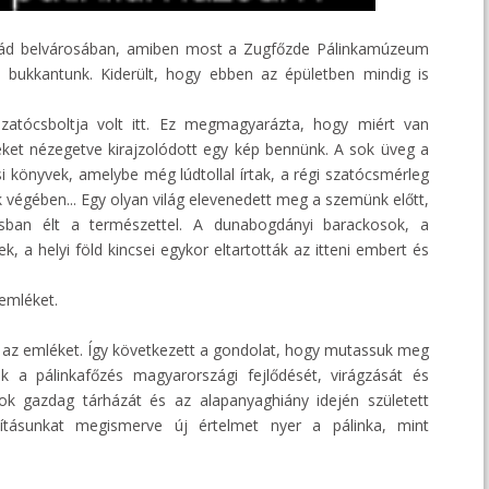
grád belvárosában, amiben most a Zugfőzde Pálinkamúzeum
ra bukkantunk. Kiderült, hogy ebben az épületben mindig is
zatócsboltja volt itt. Ez megmagyarázta, hogy miért van
keket nézegetve kirajzolódott egy kép bennünk. A sok üveg a
ási könyvek, amelybe még lúdtollal írtak, a régi szatócsmérleg
 végében... Egy olyan világ elevenedett meg a szemünk előtt,
ban élt a természettel. A dunabogdányi barackosok, a
, a helyi föld kincsei egykor eltartották az itteni embert és
 emléket.
zt az emléket. Így következett a gondolat, hogy mutassuk meg
 a pálinkafőzés magyarországi fejlődését, virágzását és
ok gazdag tárházát és az alapanyaghiány idején született
llításunkat megismerve új értelmet nyer a pálinka, mint