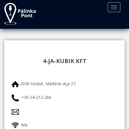
S
TOGGLE
k
i
p
t
o
m
a
i
4-JA-KUBIK KFT
n
c
o
n
2038 Sóskút, Mártírok útja 27.
t
e
+36-24-212-266
n
t
link